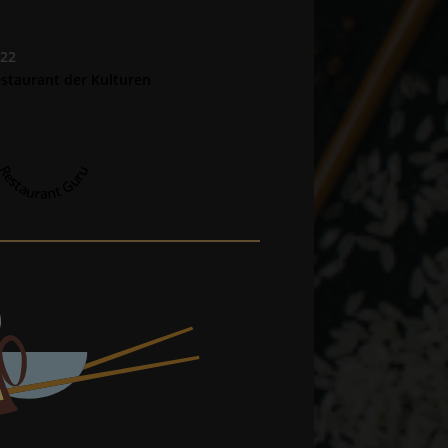
022
staurant der Kulturen
Restaurant Guru