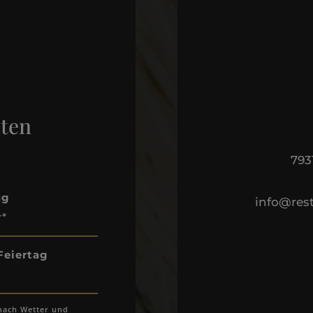
iten
79
ag
info@rest
r*
Feiertag
 nach Wetter und