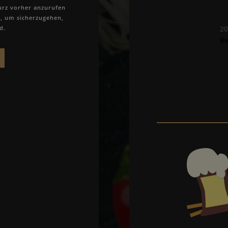
rz vorher anzurufen
, um sicherzugehen,
d.
2
Re